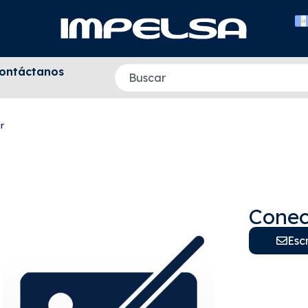
ontáctanos
r
Conec
Esc