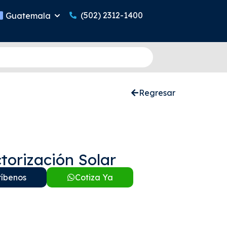
(502) 2312-1400
Guatemala
Regresar
torización Solar
ríbenos
Cotiza Ya