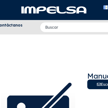
ontáctanos
Manu
Esc