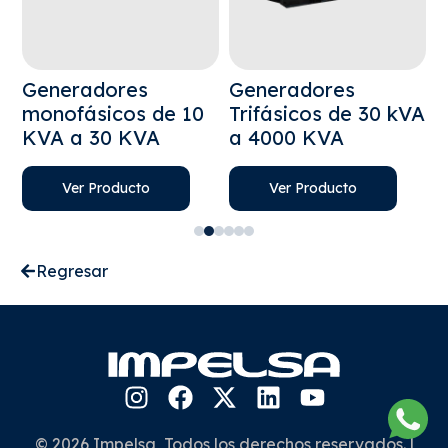
Generadores
Generadores
T
 A
monofásicos de 10
Trifásicos de 30 kVA
A
KVA a 30 KVA
a 4000 KVA
1
Ver Producto
Ver Producto
Regresar
© 2026 Impelsa, Todos los derechos reservados. |