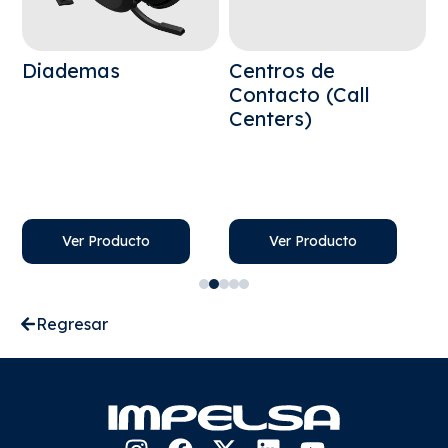
Diademas
Centros de
S
Contacto (Call
T
Centers)
(
H
H
G
Ver Producto
Ver Producto
Regresar