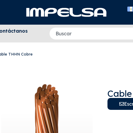
ontáctanos
able THHN Cobre
Cable
Esc