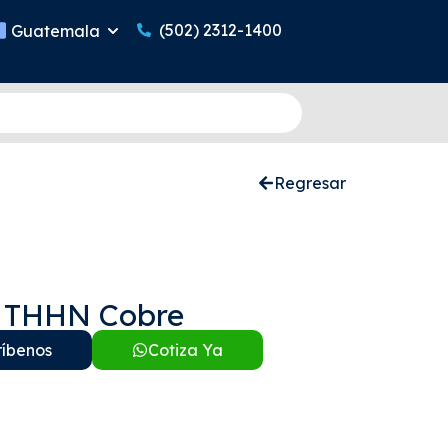
(502) 2312-1400
Guatemala
Regresar
 THHN Cobre
ríbenos
Cotiza Ya