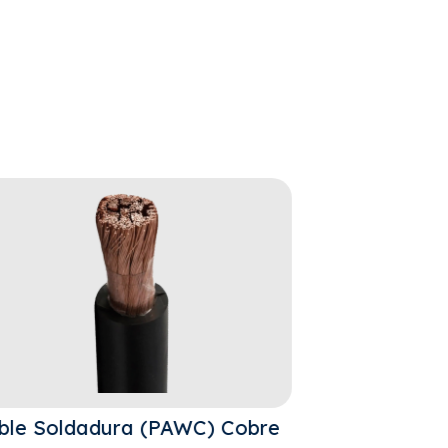
ble Soldadura (PAWC) Cobre
Cables de C