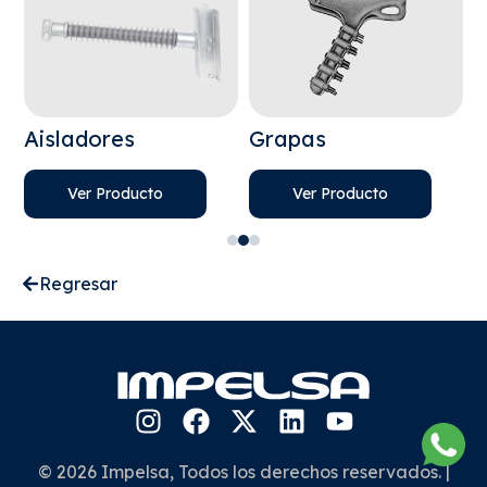
Aisladores
Grapas
H
Ver Producto
Ver Producto
Regresar
© 2026 Impelsa, Todos los derechos reservados. |