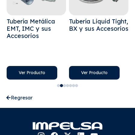
o
Tubería Metálica
Tubería Liquid Tight,
C
EMT, IMC y sus
BX y sus Accesorios
P
Accesorios
A
Ver Producto
Ver Producto
Regresar