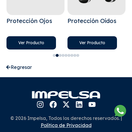
a
Protección Ojos
Protección Oídos
P
Ver Producto
Ver Producto
Regresar
© 2026 Impelsa, Todos los derechos reservados. |
Política de Privacidad