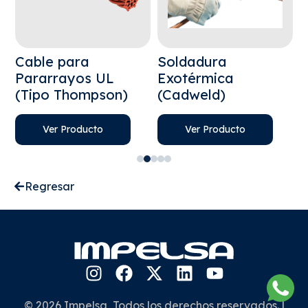
a
Cable para
Soldadura
V
Pararrayos UL
Exotérmica
(Tipo Thompson)
(Cadweld)
Ver Producto
Ver Producto
Regresar
© 2026 Impelsa, Todos los derechos reservados. |