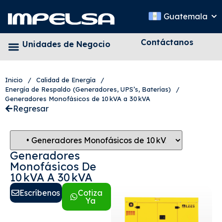
Guatemala
Contáctanos
Unidades de Negocio
Inicio
/
Calidad de Energía
/
Energía de Respaldo (Generadores, UPS’s, Baterías)
/
Generadores Monofásicos de 10 kVA a 30 kVA
Regresar
Generadores
Monofásicos De
10 KVA A 30 KVA
Escríbenos
Cotiza
Ya