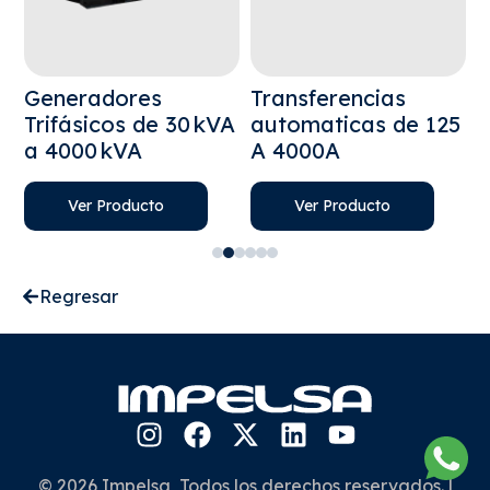
Generadores
Transferencias
U
a
Trifásicos de 30 kVA
automaticas de 125
I
a 4000 kVA
A 4000A
L
Ver Producto
Ver Producto
Regresar
© 2026 Impelsa, Todos los derechos reservados. |