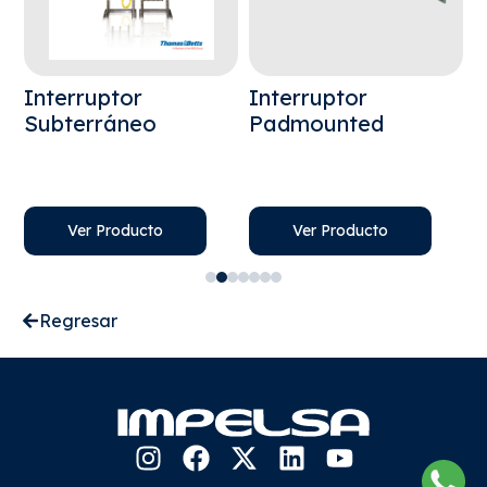
e
Interruptor
Interruptor
S
Subterráneo
Padmounted
M
Ver Producto
Ver Producto
Regresar