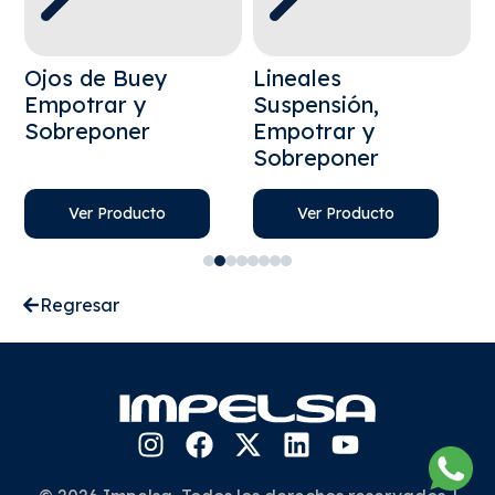
Ojos de Buey
Lineales
C
Empotrar y
Suspensión,
S
Sobreponer
Empotrar y
S
Sobreponer
Ver Producto
Ver Producto
Regresar