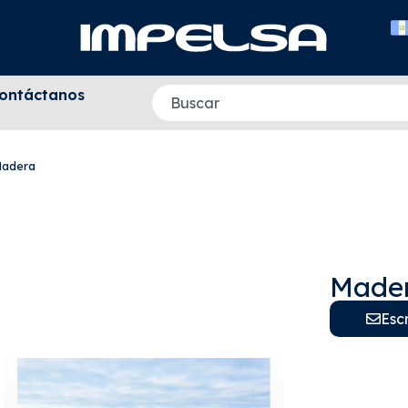
ontáctanos
adera
Made
Esc