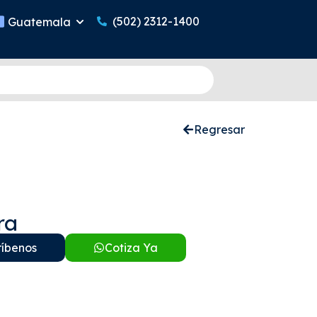
(502) 2312-1400
Guatemala
Regresar
ra
ríbenos
Cotiza Ya