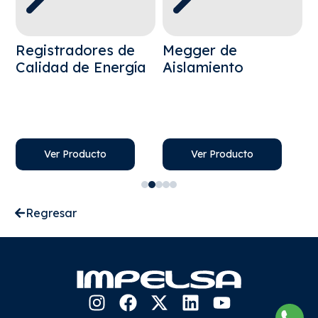
Registradores de
Megger de
M
Calidad de Energía
Aislamiento
T
R
C
C
Ver Producto
Ver Producto
Regresar