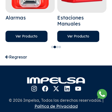
Alarmas
Estaciones
G
Manuales
E
Ver Producto
Ver Producto
Regresar
© 2026 Impelsa, Todos los derechos reservados. |
Política de Privacidad