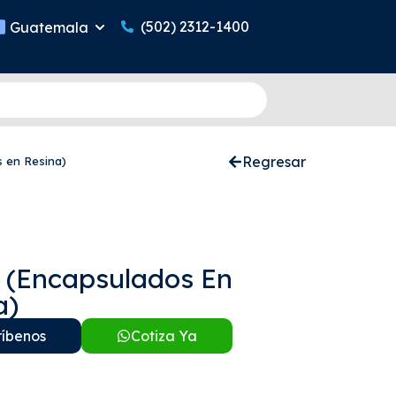
(502) 2312-1400
Guatemala
Regresar
 en Resina)
 (Encapsulados En
a)
ríbenos
Cotiza Ya