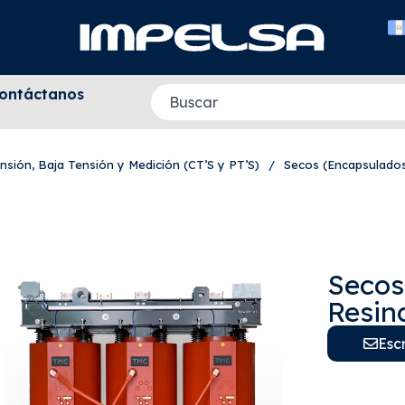
ontáctanos
sión, Baja Tensión y Medición (CT’S y PT’S)
/
Secos (Encapsulados
Secos
Resin
Esc