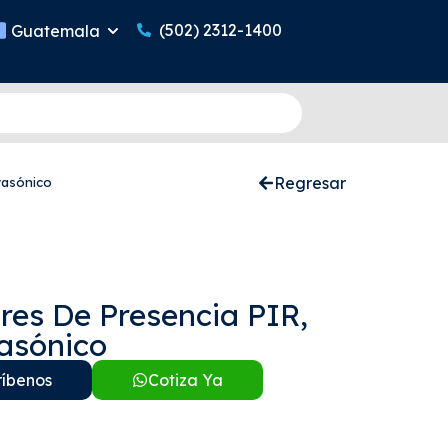
(502) 2312-1400
Guatemala
Regresar
rasónico
res De Presencia PIR,
rasónico
ríbenos
Cotiza Ya