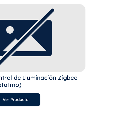
trol de Iluminación Zigbee
Sistema de 
etatmo)
Vantage
Ver Producto
Ver Product