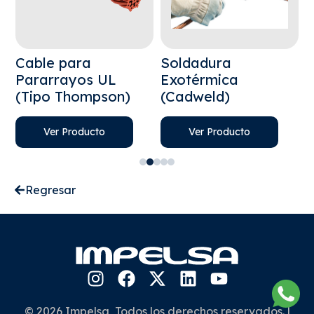
a
Cable para
Soldadura
V
Pararrayos UL
Exotérmica
(Tipo Thompson)
(Cadweld)
Ver Producto
Ver Producto
Regresar
© 2026 Impelsa, Todos los derechos reservados. |