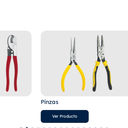
Pinzas
De
Ver Producto