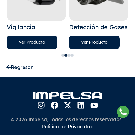
Vigilancia
Detección de Gases
D
Ver Producto
Ver Producto
Regresar
© 2026 Impelsa, Todos los derechos reservados. |
Política de Privacidad