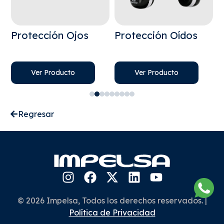
a
Protección Ojos
Protección Oídos
P
Ver Producto
Ver Producto
Regresar
© 2026 Impelsa, Todos los derechos reservados. |
Política de Privacidad