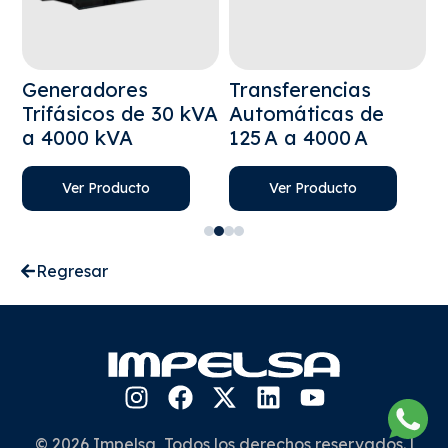
Generadores
Transferencias
U
Trifásicos de 30 kVA
Automáticas de
I
a 4000 kVA
125 A a 4000 A
L
Ver Producto
Ver Producto
Regresar
© 2026 Impelsa, Todos los derechos reservados. |