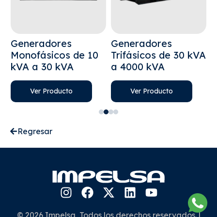
Generadores
Generadores
T
a
Monofásicos de 10
Trifásicos de 30 kVA
A
kVA a 30 kVA
a 4000 kVA
1
Ver Producto
Ver Producto
Regresar
© 2026 Impelsa, Todos los derechos reservados. |