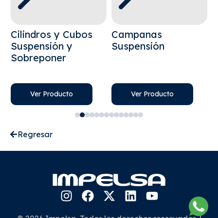
Cilindros y Cubos
Campanas
S
Suspensión y
Suspensión
R
Sobreponer
Ver Producto
Ver Producto
Regresar