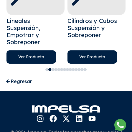
Lineales
Cilindros y Cubos
Suspensión,
Suspensión y
S
Empotrar y
Sobreponer
Sobreponer
Ver Producto
Ver Producto
Regresar