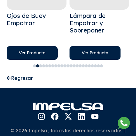
Ojos de Buey
Lámpara de
L
Empotrar
Empotrar y
S
Sobreponer
E
S
Ver Producto
Ver Producto
Regresar
© 2026 Impelsa, Todos los derechos reservados. |