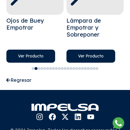
Ojos de Buey
Lámpara de
L
Empotrar
Empotrar y
S
Sobreponer
E
S
Ver Producto
Ver Producto
Regresar