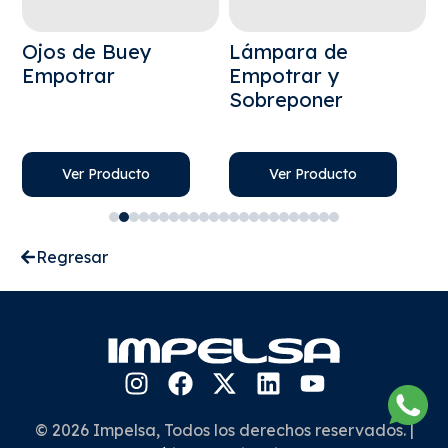
Ojos de Buey
Lámpara de
L
Empotrar
Empotrar y
S
Sobreponer
E
S
Ver Producto
Ver Producto
Regresar
© 2026 Impelsa, Todos los derechos reservados. |